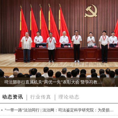
司法部举行直属机关“两优一先”表彰大会 暨学习教…
|
|
动态资讯
行业传真
理论动态
"一带一路"法治同行 | 法治网：司法鉴定科学研究院：为受损…